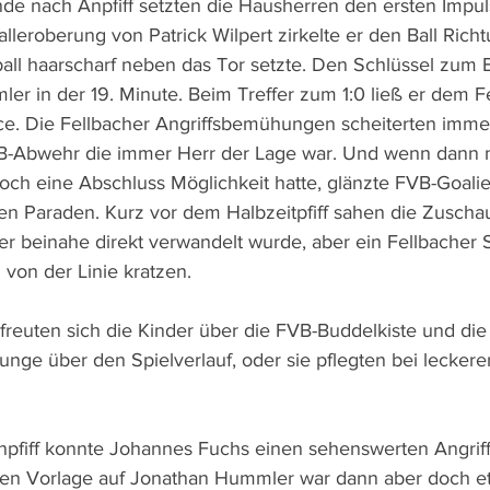
nde nach Anpfiff setzten die Hausherren den ersten Impul
lleroberung von Patrick Wilpert zirkelte er den Ball Ric
all haarscharf neben das Tor setzte. Den Schlüssel zum E
r in der 19. Minute. Beim Treffer zum 1:0 ließ er dem F
ce. Die Fellbacher Angriffsbemühungen scheiterten imme
FVB-Abwehr die immer Herr der Lage war. Und wenn dann 
och eine Abschluss Möglichkeit hatte, glänzte FVB-Goali
n Paraden. Kurz vor dem Halbzeitpfiff sahen die Zuscha
der beinahe direkt verwandelt wurde, aber ein Fellbacher 
 von der Linie kratzen.
 freuten sich die Kinder über die FVB-Buddelkiste und d
ounge über den Spielverlauf, oder sie pflegten bei lecker
npfiff konnte Johannes Fuchs einen sehenswerten Angrif
ssen Vorlage auf Jonathan Hummler war dann aber doch e