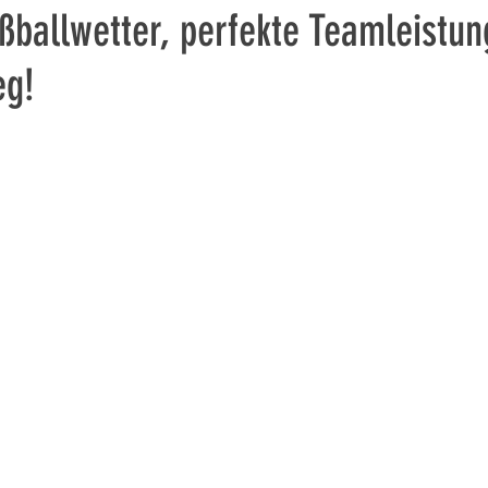
ßballwetter, perfekte Teamleistun
eg!