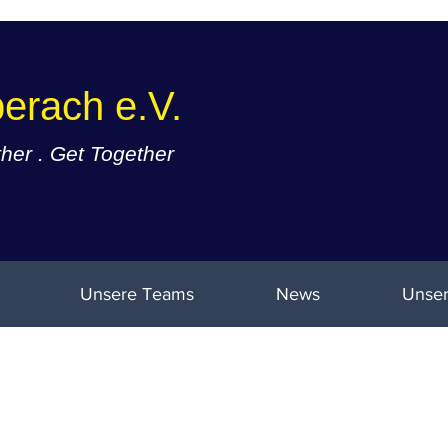
erach e.V.
er . Get Together
Unsere Teams
News
Unser
Leidenschaft