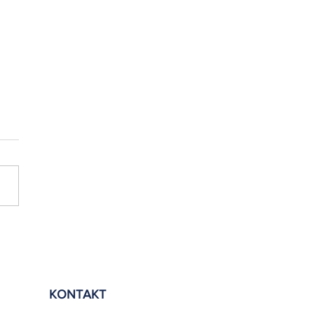
tzt im Derby ein klares Statement
start und Doppelschlag
heiden das Spiel Unser FV
rby gegen die
n von der ersten
e an...
KONTAKT