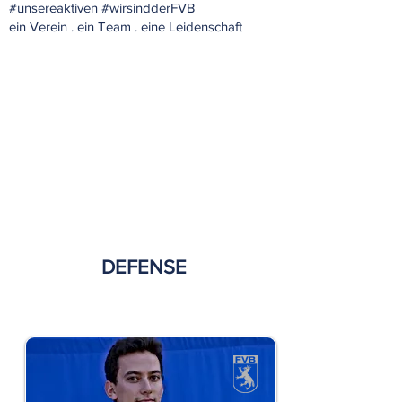
#unsereaktiven #wirsindderFVB
ein Verein . ein Team . eine Leidenschaft
SAISO
N
202
5 /
26
ASSOCIATION
LEAGUE
DEFENSE
Sebastian Odemer