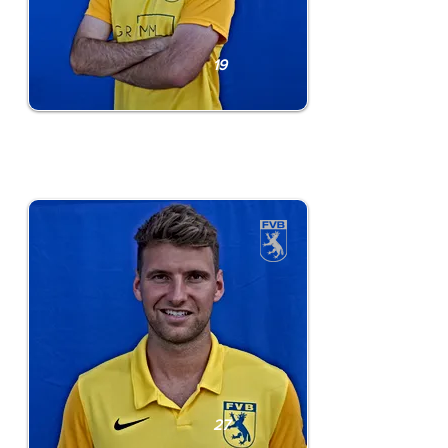
19
Julius Grimm
27