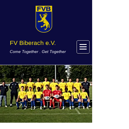
FV Biberach e.V.
Come Together . Get Together