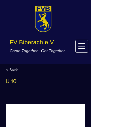
FV Biberach e.V.
Come Together . Get Together
< Back
U 10