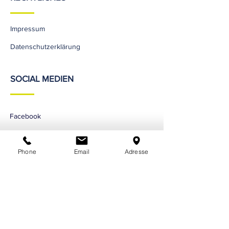
Impressum
Datenschutzerklärung
SOCIAL MEDIEN
Facebook
Instagram
Phone
Email
Adresse
YouTube
TikTok
KONTAKT
FV Biberach e.V. 1970