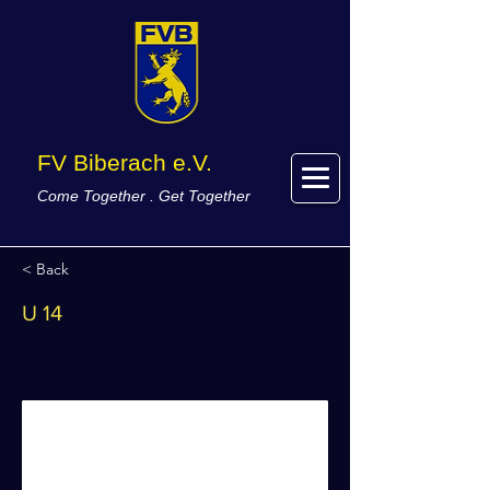
FV Biberach e.V.
Come Together . Get Together
< Back
U 14