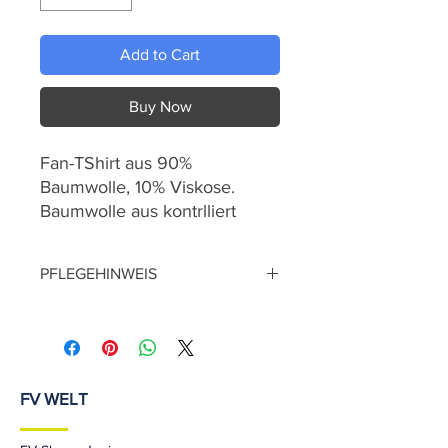
Add to Cart
Buy Now
Fan-TShirt aus 90%
Baumwolle, 10% Viskose.
Baumwolle aus kontrlliert
biologischem Anbau.
Rundhals-Rippkragen,
PFLEGEHINWEIS
versträrkte Schulternähte.
Motiv: Siebdruck
30° Normalwaschgang
auf Links waschen
nicht bleichen
nicht trommeltrocknen
FV WELT
nicht bleichen
nicht heiß bügeln
liegend im Schatten trocknen