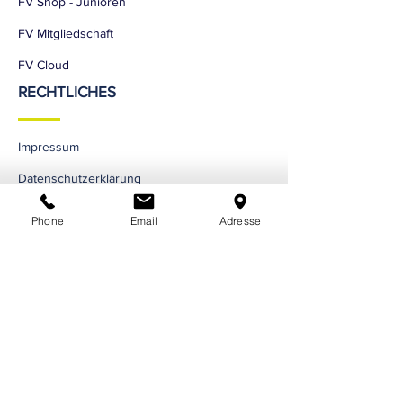
FV Shop - Junioren
nicht chemisch reinigen
FV Mitgliedschaft
FV Cloud
RECHTLICHES
Impressum
Datenschutzerklärung
Phone
Email
Adresse
SOCIAL MEDIEN
Facebook
Instagram
YouTube
TikTok