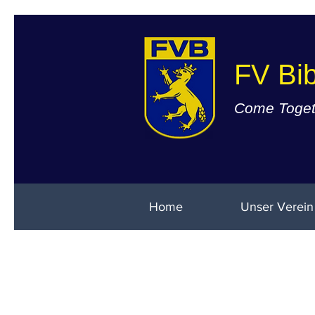
FV Bib
Come Togeth
Home
Unser Verein