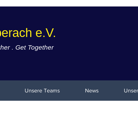
erach e.V.
er . Get Together
Unsere Teams
News
Unser