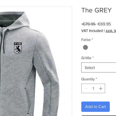
The GREY
Regular
Sa
 €79.95 
€69.95
Price
Pri
VAT Included
|
zzgl. 
Farbe
*
Größe
*
Select
Quantity
*
Add to Cart