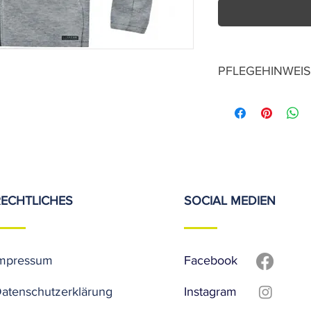
PFLEGEHINWEIS
30° Normalwasch
auf Links waschen
nicht bleichen
nicht trommeltroc
nicht bleichen
nicht heiß bügeln
liegend im Schatt
RECHTLICHES
SOCIAL MEDIEN
nicht chemisch re
mpressum
Facebook
atenschutzerklärung
Instagram