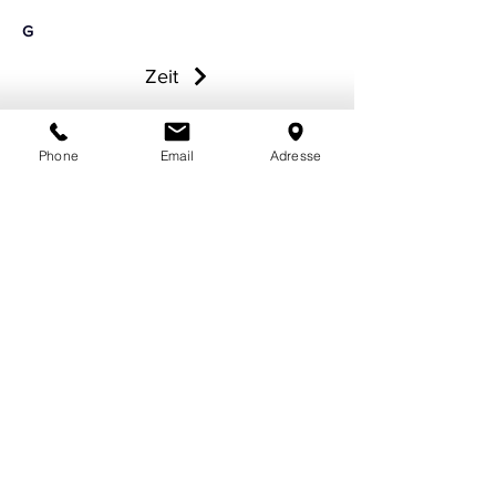
G
Zeit
Phone
Email
Adresse
FV WELT
FV Shop - Junioren
FV Mitgliedschaft
FV Cloud
RECHTLICHES
Impressum
Datenschutzerklärung