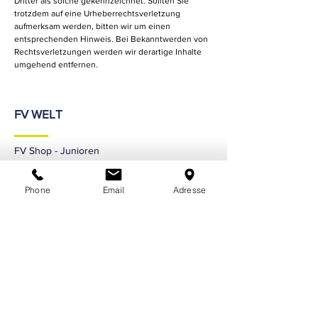
Dritter als solche gekennzeichnet. Sollten Sie
trotzdem auf eine Urheberrechtsverletzung
aufmerksam werden, bitten wir um einen
entsprechenden Hinweis. Bei Bekanntwerden von
Rechtsverletzungen werden wir derartige Inhalte
umgehend entfernen.
FV WELT
FV Shop - Junioren
FV Mitgliedschaft
Phone
Email
Adresse
FV Cloud
RECHTLICHES
Impressum
Datenschutzerklärung