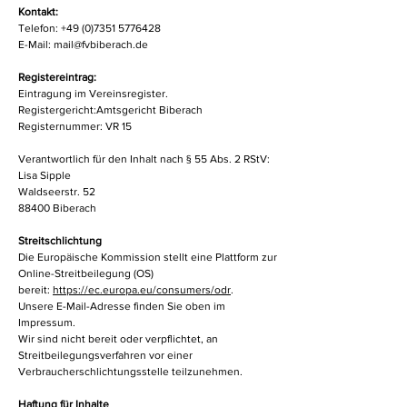
Kontakt:
Telefon:
+49 (0)7351 5776428
E-Mail: mail@fvbiberach.de
Registereintrag:
Eintragung im Vereinsregister.
Registergericht:Amtsgericht Biberach
Registernummer: VR 15
Verantwortlich für den Inhalt nach § 55 Abs. 2 RStV:
Lisa Sipple
Waldseerstr. 52
88400 Biberach
Streitschlichtung
Die Europäische Kommission stellt eine Plattform zur
Online-Streitbeilegung (OS)
bereit:
https://ec.europa.eu/consumers/odr
.
Unsere E-Mail-Adresse finden Sie oben im
Impressum.
Wir sind nicht bereit oder verpflichtet, an
Streitbeilegungsverfahren vor einer
Verbraucherschlichtungsstelle teilzunehmen.
Haftung für Inhalte