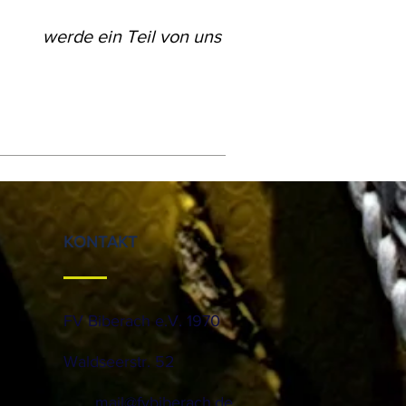
werde ein Teil von uns
KONTAKT
FV Biberach e.V. 1970
Waldseerstr. 52
mail@fvbiberach.de