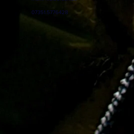
07351.5776428