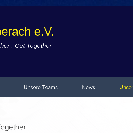
erach e.V.
er . Get Together
Unsere Teams
News
Unser
. Eine Leidenschaft
. Eine Leidenschaft
Together