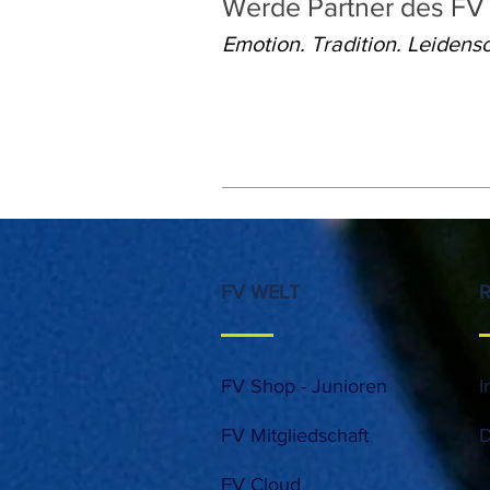
Werde Partner des FV
Emotion. Tradition. Leidens
FV WELT
FV Shop - Junioren
I
FV Mitgliedschaft
D
FV Cloud