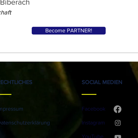
 Biberach
chaft
Become PARTNER!
RECHTLICHES
SOCIAL MEDIEN
mpressum
Facebook
atenschutzerklärung
Instagram
YouTube