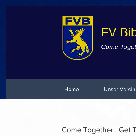
FV Bib
Come Togeth
Home
Unser Verein
Ein Team . Ein Verein 
Ein Team . Ein Verein 
Come Together . Get 