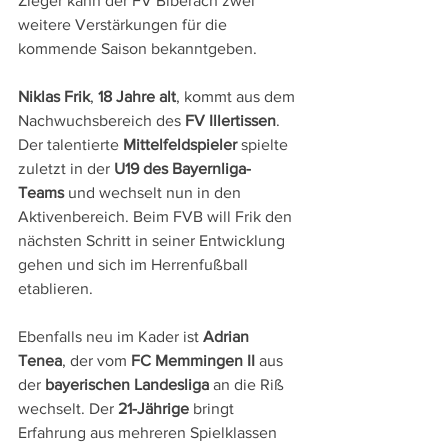
Zieger kann der FV Biberach zwei 
weitere Verstärkungen für die 
kommende Saison bekanntgeben.
Niklas Frik
, 
18 Jahre alt
, kommt aus dem 
Nachwuchsbereich des 
FV Illertissen
. 
Der talentierte 
Mittelfeldspieler
 spielte 
zuletzt in der 
U19 des Bayernliga-
Teams
 und wechselt nun in den 
Aktivenbereich. Beim FVB will Frik den 
nächsten Schritt in seiner Entwicklung 
gehen und sich im Herrenfußball 
etablieren.
Ebenfalls neu im Kader ist 
Adrian 
Tenea
, der vom 
FC Memmingen II
 aus 
der 
bayerischen Landesliga
 an die Riß 
wechselt. Der 
21-Jährige
 bringt 
Erfahrung aus mehreren Spielklassen 