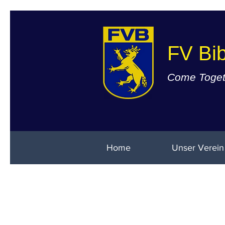
FV Bib
Come Togeth
Home
Unser Verein