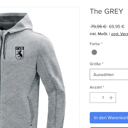
The GREY
Standardp
S
 79,95 € 
69,95 €
P
inkl. MwSt.
|
zzgl. Ver
Farbe
*
Größe
*
Auswählen
Anzahl
*
In den Warenkor