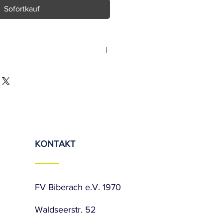
Sofortkauf
gang
knen
en trocknen
KONTAKT
inigen
FV Biberach e.V. 1970
Waldseerstr. 52