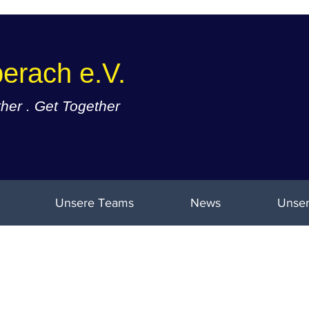
erach e.V.
er . Get Together
Unsere Teams
News
Unser