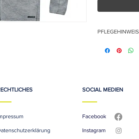
PFLEGEHINWEIS
30° Normalwasch
auf Links waschen
nicht bleichen
nicht trommeltroc
nicht bleichen
nicht heiß bügeln
liegend im Schatt
RECHTLICHES
SOCIAL MEDIEN
nicht chemisch re
mpressum
Facebook
atenschutzerklärung
Instagram