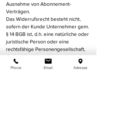
Ausnahme von Abonnement-
Verträgen.
Das Widerrufsrecht besteht nicht,
sofern der Kunde Unternehmer gem.
§ 14 BGB ist, d.h. eine natürliche oder
juristische Person oder eine
rechtsfähige Personengesellschaft,
die bei Abschluss des
Rechtsgeschäfts in Ausübung seiner
Phone
Email
Adresse
gewerblichen oder selbstständigen
beruflichen Tätigkeit handelt.
Wir bitten darum, bei Rücksendungen
den Ihnen übermittelten
Retourenschein im Anhang der
Rechnung zu verwenden. Hierzu ist
der Kunde nicht verpflichtet.