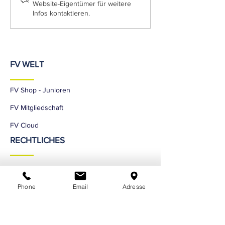
gefallen:...
Website-Eigentümer für weitere
Infos kontaktieren.
FV WELT
FV Shop - Junioren
FV Mitgliedschaft
FV Cloud
RECHTLICHES
Impressum
Phone
Email
Adresse
Datenschutzerklärung
SOCIAL MEDIEN